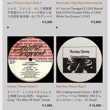
Jazz
/
Fusion
/
Jazz-Rock
/
Electronic
/
Hip Hop
/
Instrumental
/
Lef
ジャズ、ファンク、そして初期電
A1 You've Changed 2:12A2 Bound
子音楽のテクスチャーが混ざり合
Ball 2:07A3 Double Fifths 2:12A4
う先見性 坂本龍一をプロデュース
While You Doooo 1:31A5
に迎え、矢野顕子、村上“ポンタ”秀
Moments 2:33A...
￥2,200 -
￥3,800 -
一、小原礼、さらに清水靖晃や本
多俊之といった、当...
House
/
Deep House
/
Hip Hop
/
Boom Bap
/
ディープ・ミニマルでタイムレス
90s Underground Classic♪ 良質ア
な初期 Strictly 良作♪ Engineer –
ングラレーベル FONDLE 'EM から
Greg "The Man Of Steel" Steele
のソロ1stシングル♪ A1 Dead
Executive-...
Bent 3:15A2 Gas ...
￥1,980 -
￥15,000 -