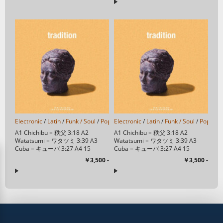
Electronic
/
Latin
/
Funk / Soul
/
Pop
/
Electronic
Folk
/
World
/
Latin
/
& Country
/
Funk / Soul
/
Trip Hop
/
Pop
/
/
J-
Fo
A1 Chichibu = 秩父 3:18 A2
A1 Chichibu = 秩父 3:18 A2
Watatsumi = ワタツミ 3:39 A3
Watatsumi = ワタツミ 3:39 A3
Cuba = キューバ 3:27 A4 15
Cuba = キューバ 3:27 A4 15
Eunomia 3:07 A5 Gandhara = ...
Eunomia 3:07 A5 Gandhara = ...
￥3,500 -
￥3,500 -