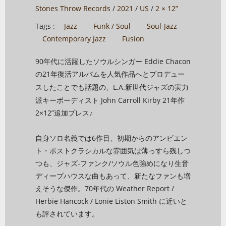
Stones Throw Records
/
2021
/
US
/
2 × 12”
Tags :
Jazz
Funk / Soul
Soul-Jazz
Contemporary Jazz
Fusion
90年代に活躍したソウルシンガー Eddie Chacon
の21年復活アルバムを人気作品へと
プロデュー
ことでも話題の、L.A.新世代ジャズの実力
スした
派キーボーディスト John Carroll Kirby 21年作
2×12”追加プレス♪
自身ソロ名義では6作目、初期からのアンビエン
ト・ポストクラシカルな雰囲気は薄っすら残しつ
つも、ジャズ-ファンク/ソウル色強めになり生音
ディープハウスな曲もあって、新たなファンも増
えそうな傑作。70年代の Weather Report /
Herbie Hancock / Lonie Liston Smith に近いと
も評されています。