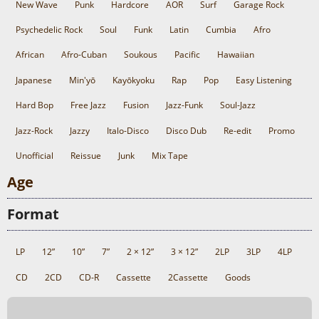
New Wave
Punk
Hardcore
AOR
Surf
Garage Rock
Psychedelic Rock
Soul
Funk
Latin
Cumbia
Afro
African
Afro-Cuban
Soukous
Pacific
Hawaiian
Japanese
Min'yō
Kayōkyoku
Rap
Pop
Easy Listening
Hard Bop
Free Jazz
Fusion
Jazz-Funk
Soul-Jazz
Jazz-Rock
Jazzy
Italo-Disco
Disco Dub
Re-edit
Promo
Unofficial
Reissue
Junk
Mix Tape
Age
Format
LP
12”
10”
7”
2 × 12”
3 × 12”
2LP
3LP
4LP
CD
2CD
CD-R
Cassette
2Cassette
Goods