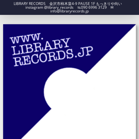
LIBRARY RECORDS 金沢市柿木畠4-9 PAUSE 1F もっきりや向い
instagram @library_records ℡090 6996 3129 ✉︎
info@libraryrecords.jp