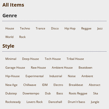
All Items
Genre
House
Techno
Trance
Disco
Hip Hop
Reggae
Jazz
World
Rock
Style
Minimal
Deep House
Tech House
Tribal House
Garage House
Raw House
Ambient House
Beatdown
Hip-House
Experimental
Industrial
Noise
Ambient
New Age
Chillwave
IDM
Electro
Breakbeat
Abstract
Dubstep
Downtempo
Dub
Bass
Roots Reggae
Ska
Rocksteady
Lovers Rock
Dancehall
Drum'n'bass
Jungle